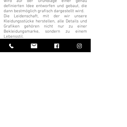
wird auf der Grundlage einer genau
definierten Idee entworfen und gebaut, die
dann bestmöglich grafisch dargestellt wird.
Die Leidenschaft, mit der wir unsere
Kleidungsstücke herstellen, alle Details und
Grafiken gehören nicht nur zu einer
Bekleidungsmarke, sondern zu einem
Lebensstil.
Wenn Sie
Mode ist ein Lebensstil und mit unseren
Marken können Sie Ihren Stil zeigen.
KONTAKT
OVERMAKE srl
KUNDENDIENST
Marken
Zahlungsmöglichkeiten
Über uns
Versand & Bearbeitung
Kontaktiere uns
Garantie & Rückgabe
Händler
Newsletter
Size Guide
Fishing Clothing