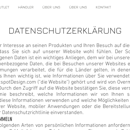
UTLET
HÄNDLER
ÜBER UNS
ÜBER UNS
KONTAKT
DATENSCHUTZERKLÄRUNG
hr Interesse an seinen Produkten und Ihren Besuch auf dies
ass Sie sich auf unserer Website wohl fühlen. Der Sc
genen Daten ist ein wichtiges Anliegen, dem wir bei unse
enbezogene Daten, die bei Besuchen unserer Websites 
ungen verarbeitet, die für die Länder gelten, in dene
s Ihnen wichtig ist, wie Informationen über Sie verwend
tspotDesign.com ("die Website") gehört und wird von Overm
. Durch den Zugriff auf die Website bestätigen Sie, diese 
linie beschreibt, welche Informationen wir von Ihnen
diese Informationen verwenden und welche Möglichkeiten S
er Website, mobiler Anwendungen oder die Bereitstellu
r Datenschutzrichtlinie einverstanden.
AMMELN
 folgenden Arten von persönlichen Informationen anforde