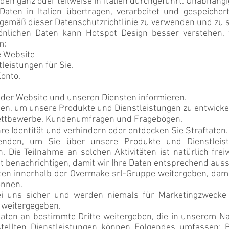
den ganz oder teilweise in Italien durchgeführt. Unabhän
 Daten in Italien übertragen, verarbeitet und gespeiche
n gemäß dieser Datenschutzrichtlinie zu verwenden und zu
nlichen Daten kann Hotspot Design besser verstehen, 
m:
e Website
leistungen für Sie.
Konto.
 der Website und unseren Diensten informieren.
ten, um unsere Produkte und Dienstleistungen zu entwicke
ettbewerbe, Kundenumfragen und Fragebögen.
hre Identität und verhindern oder entdecken Sie Straftaten.
nden, um Sie über unsere Produkte und Dienstleist
 Die Teilnahme an solchen Aktivitäten ist natürlich frei
t benachrichtigen, damit wir Ihre Daten entsprechend aus
ten innerhalb der Overmake srl-Gruppe weitergeben, dami
önnen.
bei uns sicher und werden niemals für Marketingzweck
weitergegeben.
ten an bestimmte Dritte weitergeben, die in unserem Na
estellten Dienstleistungen können Folgendes umfassen: B