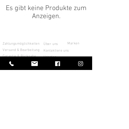
Es gibt keine Produkte zum
Anzeigen.
KONTAKT
OVERMAKE srl
KUNDENDIENST
Marken
Zahlungsmöglichkeiten
Über uns
Versand & Bearbeitung
Kontaktiere uns
Garantie & Rückgabe
Händler
Newsletter
Size Guide
Fishing Clothing
Anmelden
Impressum
Privatsphäre
Kekse