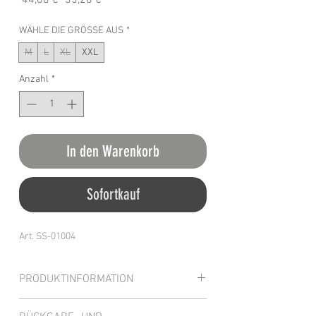
 44,00 € 
35,20 €
Preis
WÄHLE DIE GRÖSSE AUS
*
M
L
XL
XXL
Anzahl
*
In den Warenkorb
Sofortkauf
Art. SS-01004
PRODUKTINFORMATION
Modischer Schnitt gepaart mit moderner