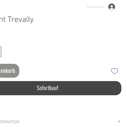
Anmelden
nt Trevally
renkorb
Sofortkauf
ORMATION