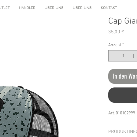
UTLET
HÄNDLER
ÜBER UNS
ÜBER UNS
KONTAKT
Cap Gia
Preis
35,00 €
Anzahl
*
In den Wa
Art. 010102999
PRODUKTINF