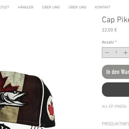
UTLET
HÄNDLER
ÜBER UNS
ÜBER UNS
KONTAKT
Cap Pik
Preis
22,00 €
Anzahl
*
In den Wa
Art. CP-PIKE04
PRODUKTINF