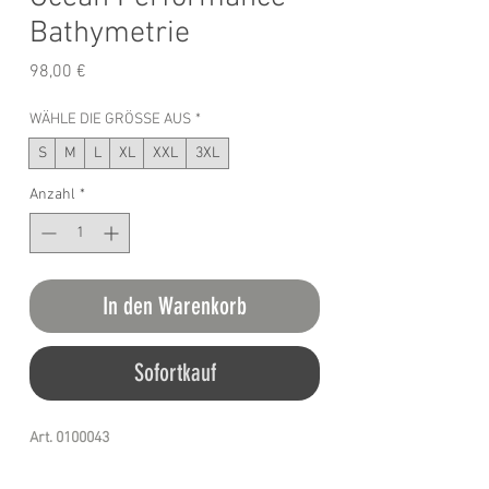
Bathymetrie
Preis
98,00 €
WÄHLE DIE GRÖSSE AUS
*
S
M
L
XL
XXL
3XL
Anzahl
*
In den Warenkorb
Sofortkauf
Art. 0100043