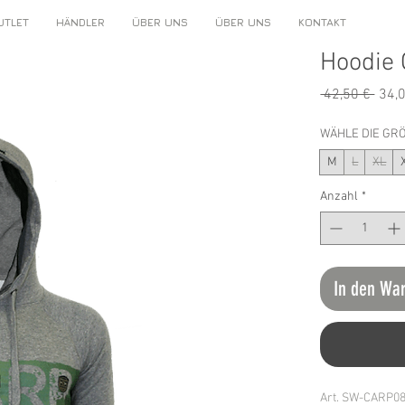
UTLET
HÄNDLER
ÜBER UNS
ÜBER UNS
KONTAKT
Hoodie 
Stan
 42,50 € 
34,
WÄHLE DIE GR
M
L
XL
Anzahl
*
In den Wa
Art. SW-CARP0