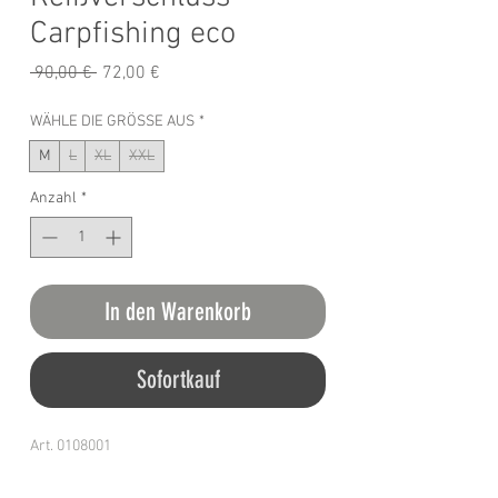
Carpfishing eco
Standardpreis
Sale-
 90,00 € 
72,00 €
Preis
WÄHLE DIE GRÖSSE AUS
*
M
L
XL
XXL
Anzahl
*
In den Warenkorb
Sofortkauf
Art. 0108001