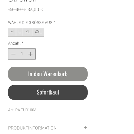
Standardpreis
Sale-
 45,00 € 
36,00 €
Preis
WÄHLE DIE GRÖSSE AUS
*
M
L
XL
XXL
Anzahl
*
In den Warenkorb
Sofortkauf
Art. PA-TU01006
PRODUKTINFORMATION