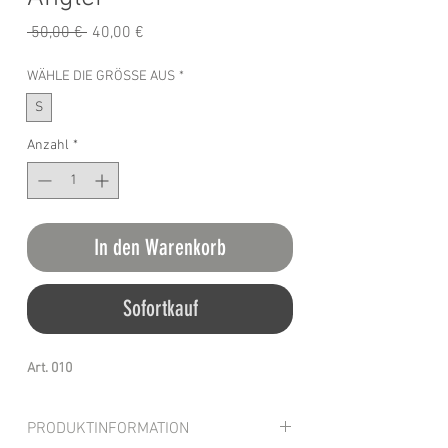
Standardpreis
Sale-
 50,00 € 
40,00 €
Preis
WÄHLE DIE GRÖSSE AUS
*
S
Anzahl
*
In den Warenkorb
Sofortkauf
Art. 010
PRODUKTINFORMATION