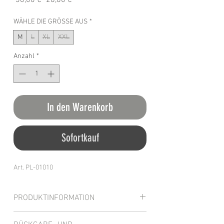
 36,00 € 
28,80 €
Preis
WÄHLE DIE GRÖSSE AUS
*
M
L
XL
XXL
Anzahl
*
In den Warenkorb
Sofortkauf
Art. PL-01010
PRODUKTINFORMATION
Das sportliche Polo mit normaler Passform