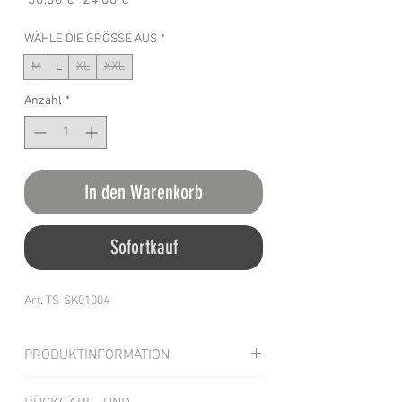
 30,00 € 
24,00 €
Preis
WÄHLE DIE GRÖSSE AUS
*
M
L
XL
XXL
Anzahl
*
In den Warenkorb
Sofortkauf
Art. TS-SK01004
PRODUKTINFORMATION
Hochwertiges Kurzarm-T-Shirt, 100%