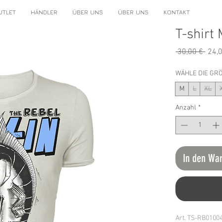
UTLET
HÄNDLER
ÜBER UNS
ÜBER UNS
KONTAKT
T-shirt 
Stan
 30,00 € 
24,
WÄHLE DIE GR
M
L
XL
Anzahl
*
In den Wa
Art. TS-RB0100