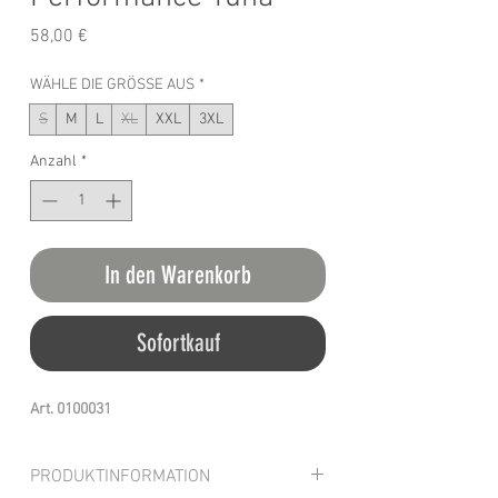
Preis
58,00 €
WÄHLE DIE GRÖSSE AUS
*
S
M
L
XL
XXL
3XL
Anzahl
*
In den Warenkorb
Sofortkauf
Art. 0100031
PRODUKTINFORMATION