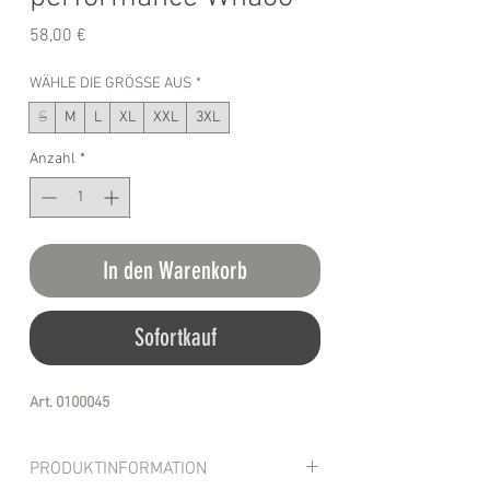
Preis
58,00 €
WÄHLE DIE GRÖSSE AUS
*
S
M
L
XL
XXL
3XL
Anzahl
*
In den Warenkorb
Sofortkauf
Art. 0100045
PRODUKTINFORMATION