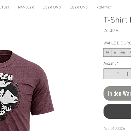
UTLET
HÄNDLER
ÜBER UNS
ÜBER UNS
KONTAKT
T-Shirt
Preis
26,00 €
WÄHLE DIE GR
M
L
XL
Anzahl
*
In den Wa
Art. 0100026