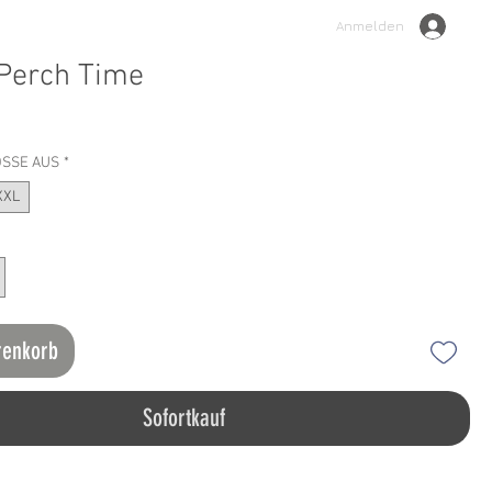
Anmelden
 Perch Time
ÖSSE AUS
*
XXL
renkorb
Sofortkauf