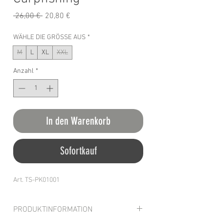
Standardpreis
Sale-
 26,00 € 
20,80 €
Preis
WÄHLE DIE GRÖSSE AUS
*
M
L
XL
XXL
Anzahl
*
In den Warenkorb
Sofortkauf
Art. TS-PK01001
PRODUKTINFORMATION